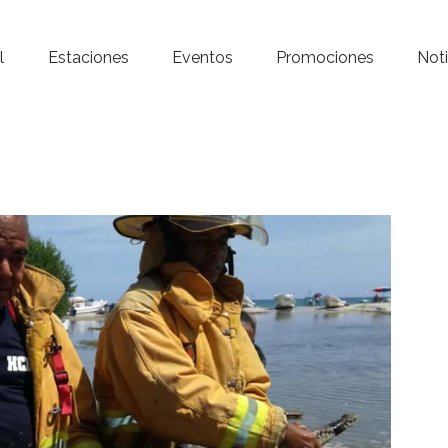
Inicio – Radio Crystal
l
Estaciones
Eventos
Promociones
Noti
Estaciones
Eventos
Promociones
Noticias
Para ti
Contacto