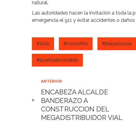
natural.
Las autoridades hacen la invitación a toda la
emergencia el 911 y evitar accidentes o daños
#club
#cocodrilo
#playacocos
#puertoescondido
Navegación
ANTERIOR
ENCABEZA ALCALDE
de
BANDERAZO A
CONSTRUCCION DEL
entradas
MEGADISTRIBUIDOR VIAL