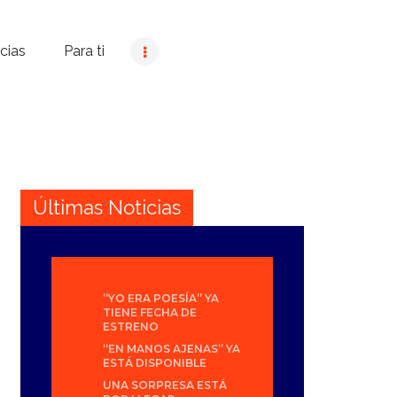
cias
Para ti
Últimas Noticias
“YO ERA POESÍA” YA
TIENE FECHA DE
ESTRENO
“EN MANOS AJENAS” YA
ESTÁ DISPONIBLE
UNA SORPRESA ESTÁ