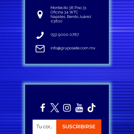
Montecito 38 Piso 31
Oficina 34 WTC
Napoles, Benito Juárez
03810
(55) 9000 0787
info@gruposiete.com.mx