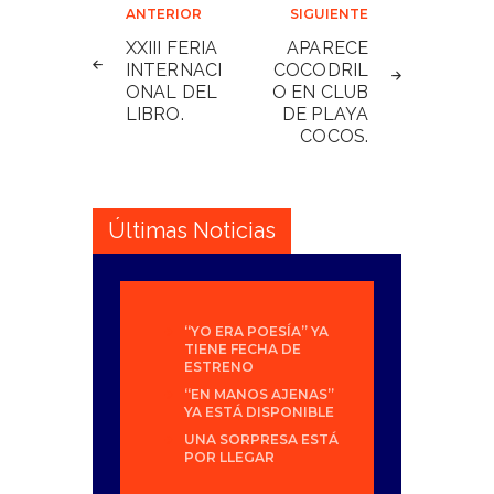
Navegación
ANTERIOR
SIGUIENTE
de
XXIII FERIA
APARECE
INTERNACI
COCODRIL
entradas
ONAL DEL
O EN CLUB
LIBRO.
DE PLAYA
COCOS.
Últimas Noticias
“YO ERA POESÍA” YA
TIENE FECHA DE
ESTRENO
“EN MANOS AJENAS”
YA ESTÁ DISPONIBLE
UNA SORPRESA ESTÁ
POR LLEGAR