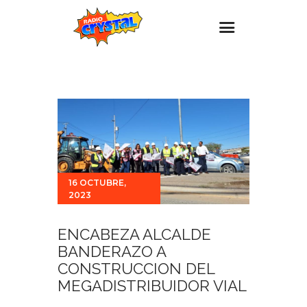
Inicio – Radio Crystal
Estaciones
Eventos
Promociones
Noticias
16 OCTUBRE,
2023
Para ti
Contacto
ENCABEZA ALCALDE
BANDERAZO A
CONSTRUCCION DEL
MEGADISTRIBUIDOR VIAL