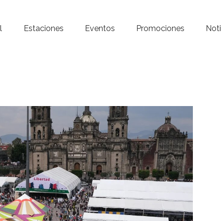
Inicio – Radio Crystal
l
Estaciones
Eventos
Promociones
Noti
Estaciones
Eventos
Promociones
Noticias
Para ti
Contacto