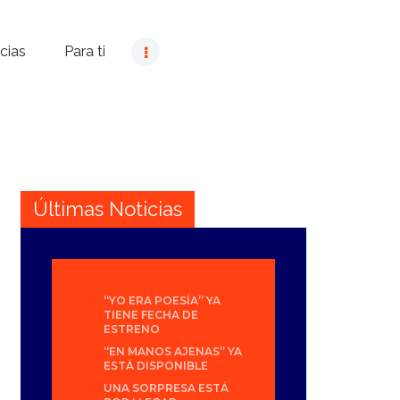
cias
Para ti
Últimas Noticias
“YO ERA POESÍA” YA
TIENE FECHA DE
ESTRENO
“EN MANOS AJENAS” YA
ESTÁ DISPONIBLE
UNA SORPRESA ESTÁ