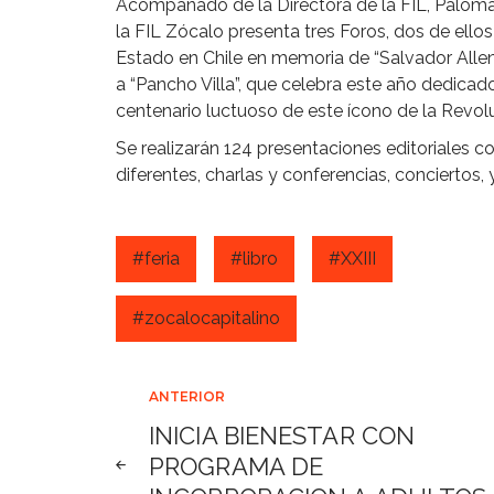
Acompañado de la Directora de la FIL, Paloma 
la FIL Zócalo presenta tres Foros, dos de el
Estado en Chile en memoria de “Salvador Allen
a “Pancho Villa”, que celebra este año dedicad
centenario luctuoso de este ícono de la Revol
Se realizarán 124 presentaciones editoriales c
diferentes, charlas y conferencias, conciertos, 
#feria
#libro
#XXIII
#zocalocapitalino
Navegación
ANTERIOR
INICIA BIENESTAR CON
de
PROGRAMA DE