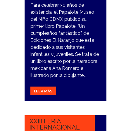
Para celebrar 30 años de
existencia, el Papalote Museo
del Niño CDMX publicó su
primer libro Papalote. “Un
cumpleaños fantástico”, de
Ediciones El Naranjo que está
dedicado a sus visitantes
infantiles y juveniles. Se trata de
un libro escrito por la narradora
mexicana Ana Romero e
ilustrado por la dibujante…
LEER MÁS
16
OCTUBRE,
2023
XXIII FERIA
INTERNACIONAL