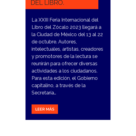
DEL LIBRO.
La XXIII Feria Internacional del
Libro del Zócalo 2023 llegará a
la Ciudad de México del 13 al 22
de octubre. Autores,
intelectuales, artistas, creadores
y promotores de la lectura se
reunirán para ofrecer diversas
actividades a los ciudadanos.
Para esta edición, el Gobierno
capitalino, a través de la
Secretaría…
LEER MÁS