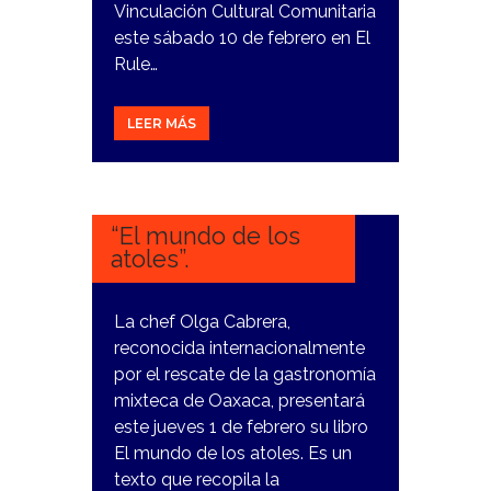
Vinculación Cultural Comunitaria
este sábado 10 de febrero en El
Rule…
LEER MÁS
31
ENERO,
2024
“El mundo de los
atoles”.
La chef Olga Cabrera,
reconocida internacionalmente
por el rescate de la gastronomía
mixteca de Oaxaca, presentará
este jueves 1 de febrero su libro
El mundo de los atoles. Es un
texto que recopila la