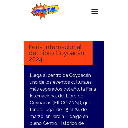
15
MARZO,
Inicio – Radio Crystal
2024
Estaciones
Feria Internacional
del Libro Coyoacán
Eventos
2024.
Promociones
Noticias
Llega al centro de Coyoacán
uno de los eventos culturales
Para ti
más esperados del año, la Feria
Contacto
Internacional del Libro de
Coyoacán (FILCO 2024), que
tendrá lugar del 15 al 24 de
marzo, en Jardín Hidalgo en
pleno Centro Histórico de