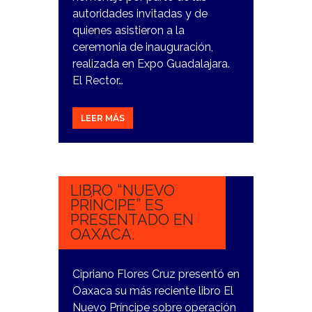
autoridades invitadas y de
quienes asistieron a la
ceremonia de inauguración,
realizada en Expo Guadalajara.
El Rector…
LEER MÁS
10
NOVIEMBRE,
2023
LIBRO “NUEVO
PRÍNCIPE” ES
PRESENTADO EN
OAXACA.
Cipriano Flores Cruz presentó en
Oaxaca su más reciente libro El
Nuevo Príncipe sobre operación