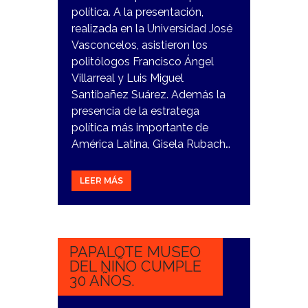
política. A la presentación,
realizada en la Universidad José
Vasconcelos, asistieron los
politólogos Francisco Ángel
Villarreal y Luis Miguel
Santibañez Suárez. Además la
presencia de la estratega
política más importante de
América Latina, Gisela Rubach…
LEER MÁS
1
NOVIEMBRE,
2023
PAPALOTE MUSEO
DEL NIÑO CUMPLE
30 AÑOS.