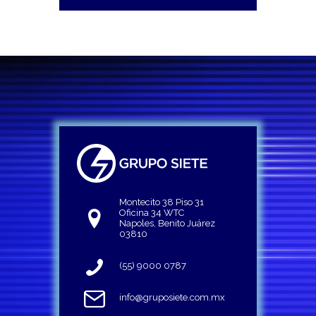
Montecito 38 Piso 31
Oficina 34 WTC
Napoles, Benito Juárez
03810
(55) 9000 0787
info@gruposiete.com.mx