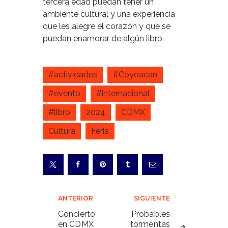
tercera edad puedan tener un
ambiente cultural y una experiencia
que les alegre el corazón y que se
puedan enamorar de algún libro.
#actividades
#Coyoacan
#evento
#internacional
#libro
2024
CDMX
Cultura
Feria
Navegación
ANTERIOR
SIGUIENTE
de
Concierto
Probables
en CDMX
tormentas