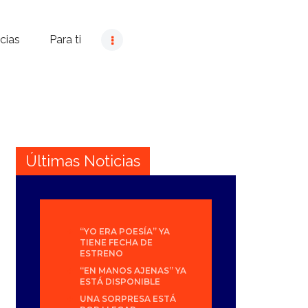
cias
Para ti
Últimas Noticias
“YO ERA POESÍA” YA
TIENE FECHA DE
ESTRENO
“EN MANOS AJENAS” YA
ESTÁ DISPONIBLE
UNA SORPRESA ESTÁ