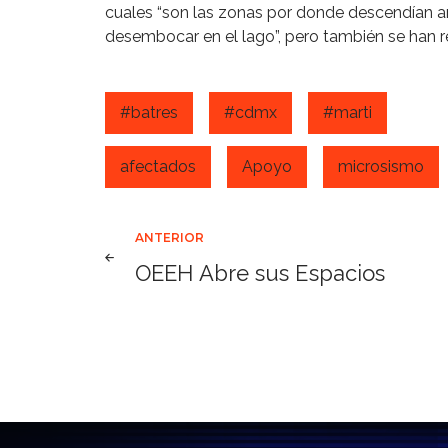
cuales “son las zonas por donde descendían an
desembocar en el lago”, pero también se han 
#batres
#cdmx
#marti
afectados
Apoyo
microsismo
Navegación
ANTERIOR
OEEH Abre sus Espacios
de
entradas