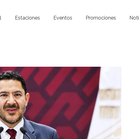
Inicio – Radio Crystal
l
Estaciones
Eventos
Promociones
Noti
Estaciones
Eventos
Promociones
Noticias
Para ti
Contacto