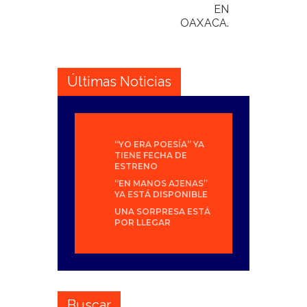
EN
OAXACA.
Últimas Noticias
“YO ERA POESÍA” YA
TIENE FECHA DE
ESTRENO
“EN MANOS AJENAS”
YA ESTÁ DISPONIBLE
UNA SORPRESA ESTÁ
POR LLEGAR
Buscar