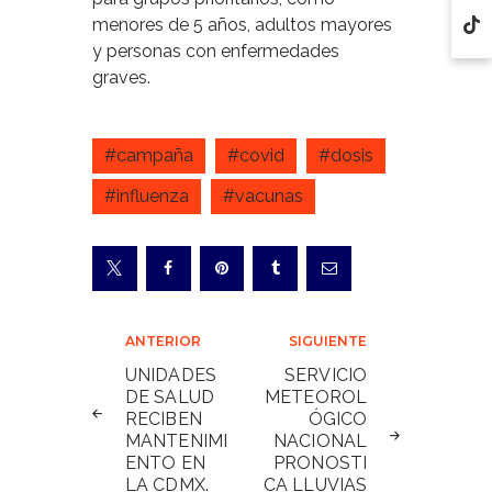
menores de 5 años, adultos mayores
y personas con enfermedades
graves.
#campaña
#covid
#dosis
#influenza
#vacunas
Navegación
ANTERIOR
SIGUIENTE
de
UNIDADES
SERVICIO
DE SALUD
METEOROL
entradas
RECIBEN
ÓGICO
MANTENIMI
NACIONAL
ENTO EN
PRONOSTI
LA CDMX.
CA LLUVIAS