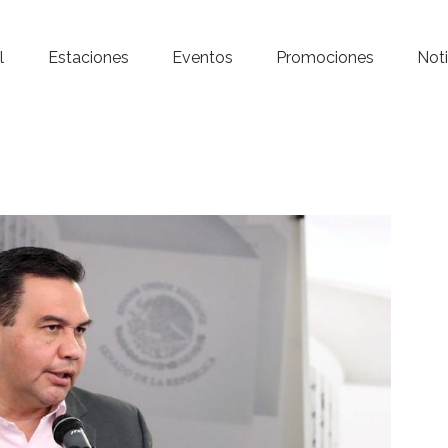
Inicio – Radio Crystal
l
Estaciones
Eventos
Promociones
Noti
Estaciones
Eventos
Promociones
Noticias
Para ti
Contacto