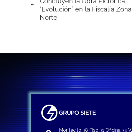
Concluyen la Obra Pictórica
de
“Evolución” en la Fiscalía Zona
Norte
entradas
Montecito 38 Piso 31 Oficina 34