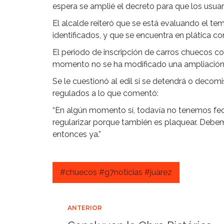
espera se amplié el decreto para que los usuar
El alcalde reiteró que se está evaluando el t
identificados, y que se encuentra en plática c
El periodo de inscripción de carros chuecos co
momento no se ha modificado una ampliación 
Se le cuestionó al edil si se detendrá o deco
regulados a lo que comentó:
“En algún momento sí, todavía no tenemos fec
regularizar porque también es plaquear. Debe
entonces ya.”
#chuecos #g7noticias #juarez
Navegación
ANTERIOR