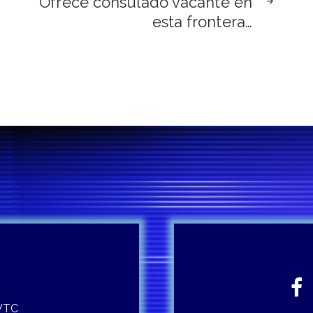
Ofrece consulado vacante en
esta frontera…
 WTC