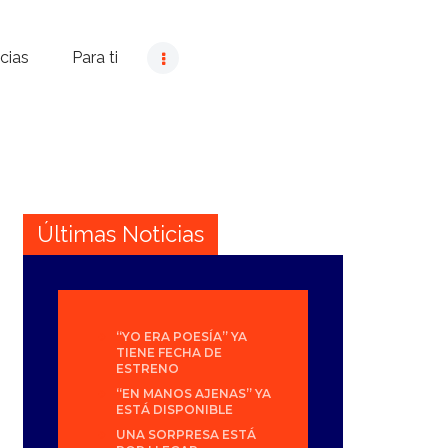
cias
Para ti
Últimas Noticias
“YO ERA POESÍA” YA
TIENE FECHA DE
ESTRENO
“EN MANOS AJENAS” YA
ESTÁ DISPONIBLE
UNA SORPRESA ESTÁ