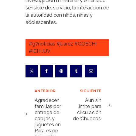
investigación ministerial y en el lado
sensible del servicio, la interacción de
la autoridad con niños, niñas y
adolescentes.
#g7noticias #juarez #GOECHI
#ICHIJUV
Navegación
ANTERIOR
SIGUIENTE
de
Agradecen
Aun sin
familias por
límite para
entradas
entrega de
circulación
cobijas y
de ‘Chuecos’
juguetes en
Parajes de