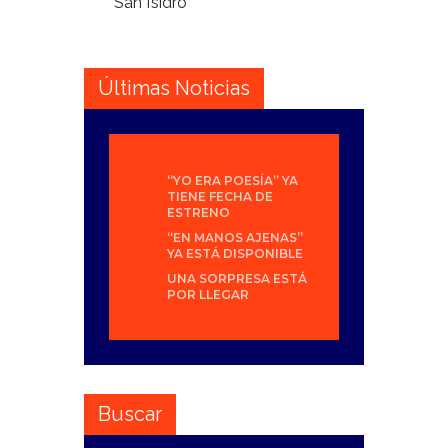
San Isidro
Últimas Noticias
“YO ERA POESÍA” YA
TIENE FECHA DE
ESTRENO
“EN MANOS AJENAS”
YA ESTÁ DISPONIBLE
UNA SORPRESA ESTÁ
POR LLEGAR
Buscar