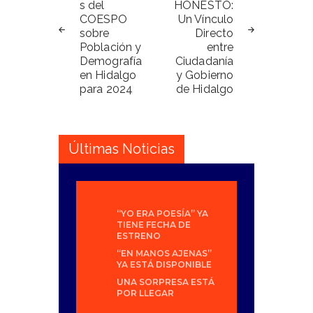
s del
HONESTO:
entradas
COESPO
Un Vínculo
sobre
Directo
Población y
entre
Demografía
Ciudadanía
en Hidalgo
y Gobierno
para 2024
de Hidalgo
Últimas Noticias
“YO ERA POESÍA” YA
TIENE FECHA DE
ESTRENO
“EN MANOS AJENAS”
YA ESTÁ DISPONIBLE
UNA SORPRESA ESTÁ
POR LLEGAR