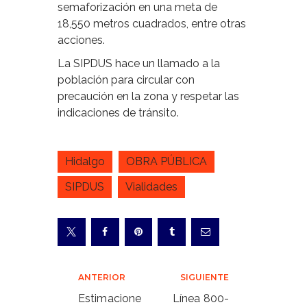
semaforización en una meta de
18,550 metros cuadrados, entre otras
acciones.
La SIPDUS hace un llamado a la
población para circular con
precaución en la zona y respetar las
indicaciones de tránsito.
Hidalgo
OBRA PÚBLICA
SIPDUS
Vialidades
Navegación
ANTERIOR
SIGUIENTE
de
Estimacione
Línea 800-