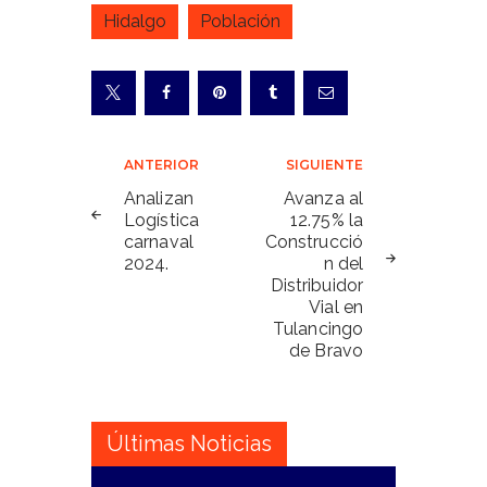
Hidalgo
Población
Navegación
ANTERIOR
SIGUIENTE
de
Analizan
Avanza al
Logística
12.75% la
entradas
carnaval
Construcció
2024.
n del
Distribuidor
Vial en
Tulancingo
de Bravo
Últimas Noticias