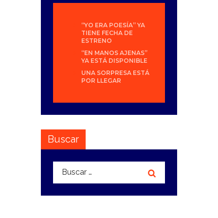
“YO ERA POESÍA” YA
TIENE FECHA DE
ESTRENO
“EN MANOS AJENAS”
YA ESTÁ DISPONIBLE
UNA SORPRESA ESTÁ
POR LLEGAR
Buscar
Buscar: