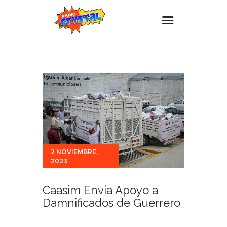
Inicio – Radio Crystal
Estaciones
Eventos
Promociones
Noticias
Para ti
2 NOVIEMBRE,
2023
Contacto
Caasim Envía Apoyo a
Damnificados de Guerrero