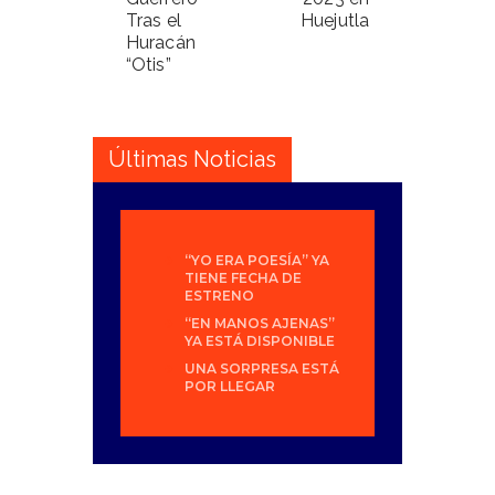
Tras el
Huejutla
Huracán
“Otis”
Últimas Noticias
“YO ERA POESÍA” YA
TIENE FECHA DE
ESTRENO
“EN MANOS AJENAS”
YA ESTÁ DISPONIBLE
UNA SORPRESA ESTÁ
POR LLEGAR