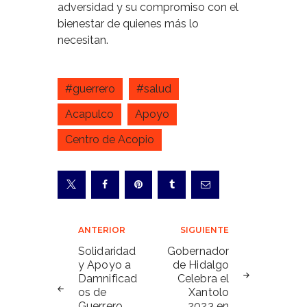
adversidad y su compromiso con el
bienestar de quienes más lo
necesitan.
#guerrero
#salud
Acapulco
Apoyo
Centro de Acopio
Navegación
ANTERIOR
SIGUIENTE
de
Solidaridad
Gobernador
y Apoyo a
de Hidalgo
entradas
Damnificad
Celebra el
os de
Xantolo
Guerrero
2023 en