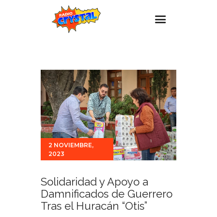
Inicio – Radio Crystal
Estaciones
Eventos
Promociones
Noticias
Para ti
2 NOVIEMBRE,
2023
Contacto
Solidaridad y Apoyo a
Damnificados de Guerrero
Tras el Huracán “Otis”