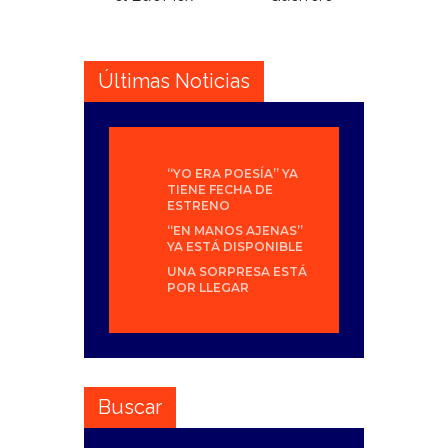
Últimas Noticias
“YO ERA POESÍA” YA
TIENE FECHA DE
ESTRENO
“EN MANOS AJENAS”
YA ESTÁ DISPONIBLE
UNA SORPRESA ESTÁ
POR LLEGAR
Buscar