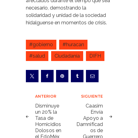
afectados durante el tiempo que sea
necesario, demostrando la
solidaridad y unidad de la sociedad
hidalguense en momentos de crisis.
#gobierno
#huracan
#salud
Ciudadanía
DIFH
Navegación
ANTERIOR
SIGUIENTE
de
Disminuye
Caasim
un 20% la
Envía
entradas
Tasa de
Apoyo a
Homicidios
Damnificad
Dolosos en
os de
el EdoMéx
Guerrero