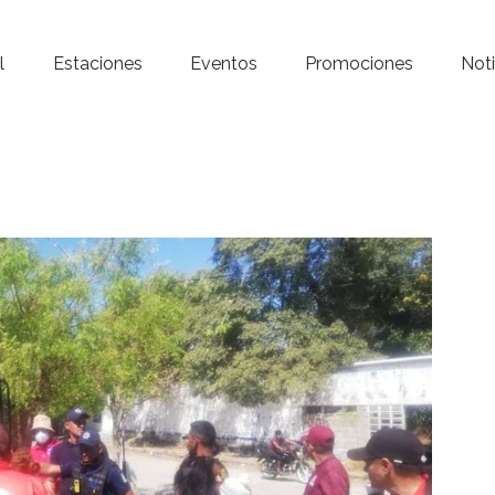
Inicio – Radio Crystal
l
Estaciones
Eventos
Promociones
Noti
Estaciones
Eventos
Promociones
Noticias
Para ti
Contacto