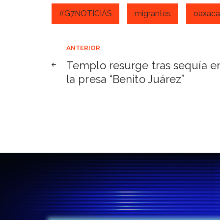
#G7NOTICIAS
migrantes
oaxaca
Navegación
ANTERIOR
Templo resurge tras sequía e
de
la presa “Benito Juárez”
entradas