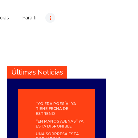
cias
Para ti
Últimas Noticias
“YO ERA POESÍA” YA
TIENE FECHA DE
ESTRENO
“EN MANOS AJENAS” YA
ESTÁ DISPONIBLE
UNA SORPRESA ESTÁ