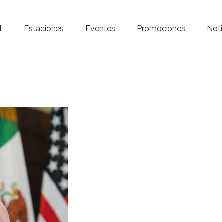
Inicio – Radio Crystal
l
Estaciones
Eventos
Promociones
Noti
Estaciones
Eventos
Promociones
Noticias
Para ti
Contacto