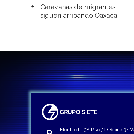
Navegación
Caravanas de migrantes
de
siguen arribando Oaxaca
entradas
Montecito 38 Piso 31 Oficina 34