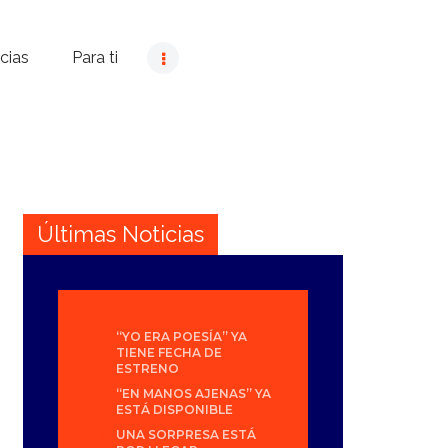
cias
Para ti
Últimas Noticias
“YO ERA POESÍA” YA
TIENE FECHA DE
ESTRENO
“EN MANOS AJENAS” YA
ESTÁ DISPONIBLE
UNA SORPRESA ESTÁ