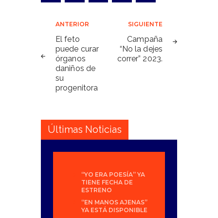
Navegación
ANTERIOR
SIGUIENTE
de
El feto
Campaña
puede curar
“No la dejes
entradas
órganos
correr” 2023.
daniños de
su
progenitora
Últimas Noticias
“YO ERA POESÍA” YA
TIENE FECHA DE
ESTRENO
“EN MANOS AJENAS”
YA ESTÁ DISPONIBLE