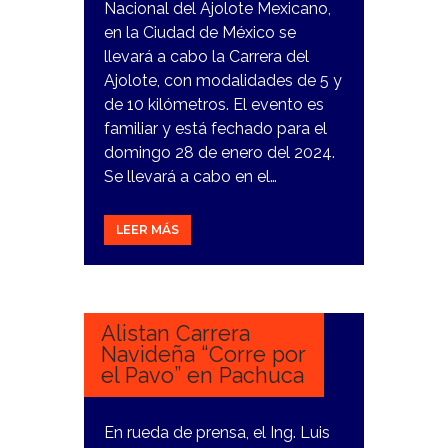
Nacional del Ajolote Mexicano,
en la Ciudad de México se
llevará a cabo la Carrera del
Ajolote, con modalidades de 5 y
de 10 kilómetros. El evento es
familiar y está fechado para el
domingo 28 de enero del 2024.
Se llevará a cabo en el…
LEER MÁS
9
NOVIEMBRE,
2023
Alistan Carrera
Navideña “Corre por
el Pavo” en Pachuca
En rueda de prensa, el Ing. Luis