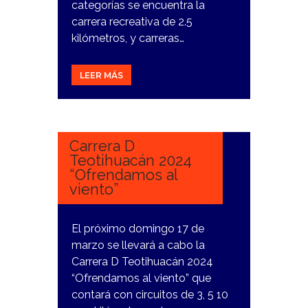
categorías se encuentra la
carrera recreativa de 2.5
kilómetros, y carreras…
LEER MÁS
6
MARZO,
2024
Carrera D
Teotihuacán 2024
“Ofrendamos al
viento”
El próximo domingo 17 de
marzo se llevará a cabo la
Carrera D Teotihuacán 2024
“Ofrendamos al viento” que
contará con circuitos de 3, 5 10