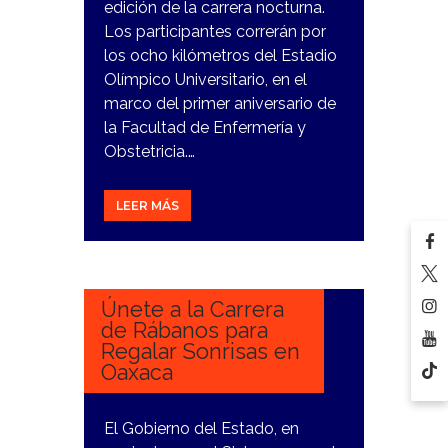
edición de la carrera nocturna.
Los participantes correrán por
los ocho kilómetros del Estadio
Olímpico Universitario, en el
marco del primer aniversario de
la Facultad de Enfermería y
Obstetricia.…
LEER MÁS
18
DICIEMBRE,
2023
Únete a la Carrera
de Rábanos para
Regalar Sonrisas en
Oaxaca
El Gobierno del Estado, en