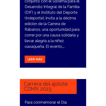
conjunto con el Sistema para el
Desarrollo Integral de la Familia
(DIF) y el Instituto del Deporte
(Indeporte), invita a la décima
edición de la Carrera de
Rábanos, una oportunidad para
correr por una causa solidaria y
llevar alegría a la niñez
oaxaqueña. El evento,…
LEER MÁS
16
NOVIEMBRE,
2023
Carrera del ajolote
CDMX 2023.
Para conmemorar el Día