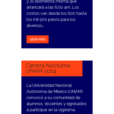
y 21 kilómetros misma que
arrancará a las 6:00 am. Los
costos van desde los 600 hasta
los mil 500 pesos para los
diversos…
LEER MÁS
4
MARZO,
2024
Carrera Nocturna
UNAM 2024.
La Universidad Nacional
Autónoma de México (UNAM)
convocó a su comunidad de
alumnos, docentes y egresados
a participar en la vigésima