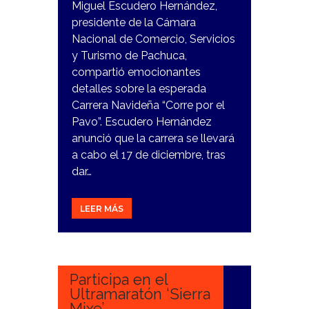
Miguel Escudero Hernández,
presidente de la Cámara
Nacional de Comercio, Servicios
y Turismo de Pachuca,
compartió emocionantes
detalles sobre la esperada
Carrera Navideña “Corre por el
Pavo”. Escudero Hernández
anunció que la carrera se llevará
a cabo el 17 de diciembre, tras
dar…
LEER MÁS
27
OCTUBRE,
2023
Participa en el
Ultramaratón ‘Sierra
Mixe’