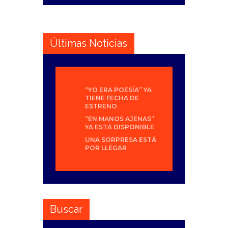
Últimas Noticias
“YO ERA POESÍA” YA
TIENE FECHA DE
ESTRENO
“EN MANOS AJENAS”
YA ESTÁ DISPONIBLE
UNA SORPRESA ESTÁ
POR LLEGAR
Buscar