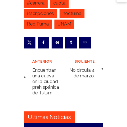
#carrera
cuota
inscripciones
nocturna
Red Puma
UNAM
Navegación
ANTERIOR
SIGUIENTE
de
Encuentran
No circula 4
una cueva
de marzo.
entradas
en la ciudad
prehispánica
de Tulum
Últimas Noticias