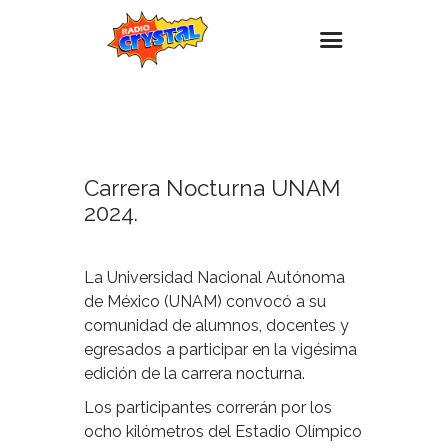
4
MARZO,
Inicio – Radio Crystal
2024
Estaciones
Carrera Nocturna UNAM
Eventos
2024.
Promociones
Noticias
La Universidad Nacional Autónoma
Para ti
de México (UNAM) convocó a su
comunidad de alumnos, docentes y
Contacto
egresados a participar en la vigésima
edición de la carrera nocturna.
Los participantes correrán por los
ocho kilómetros del Estadio Olímpico