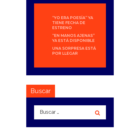
“YO ERA POESÍA” YA
TIENE FECHA DE
ESTRENO
“EN MANOS AJENAS”
YA ESTÁ DISPONIBLE
UNA SORPRESA ESTÁ
POR LLEGAR
Buscar
Buscar: