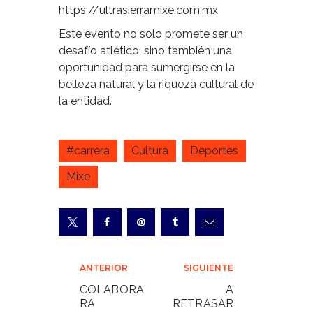
https://ultrasierramixe.com.mx
Este evento no solo promete ser un
desafío atlético, sino también una
oportunidad para sumergirse en la
belleza natural y la riqueza cultural de
la entidad.
#carrera
Cultura
Deportes
Mixe
Navegación
ANTERIOR
SIGUIENTE
de
COLABORA
A
RA
RETRASAR
entradas