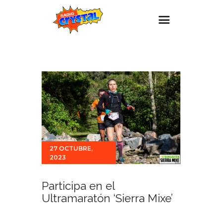
Inicio – Radio Crystal
Estaciones
Eventos
Promociones
Noticias
Para ti
27 OCTUBRE,
2023
Contacto
Participa en el
Ultramaratón ‘Sierra Mixe’