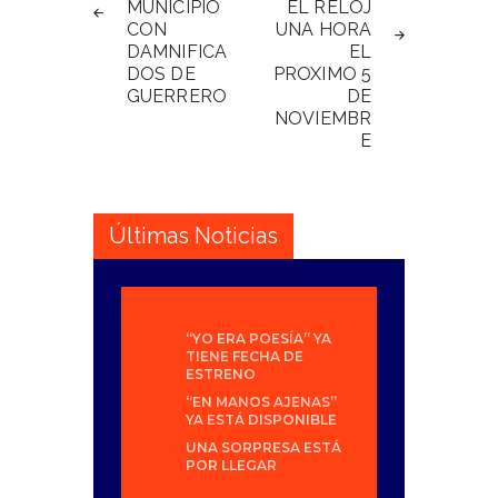
MUNICIPIO
EL RELOJ
CON
UNA HORA
DAMNIFICA
EL
DOS DE
PROXIMO 5
GUERRERO
DE
NOVIEMBR
E
Últimas Noticias
“YO ERA POESÍA” YA
TIENE FECHA DE
ESTRENO
“EN MANOS AJENAS”
YA ESTÁ DISPONIBLE
UNA SORPRESA ESTÁ
POR LLEGAR