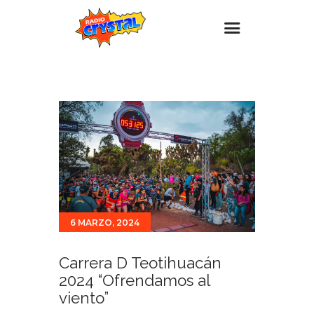
Inicio – Radio Crystal
Estaciones
Eventos
Promociones
Noticias
Para ti
6 MARZO, 2024
Contacto
Carrera D Teotihuacán
2024 “Ofrendamos al
viento”