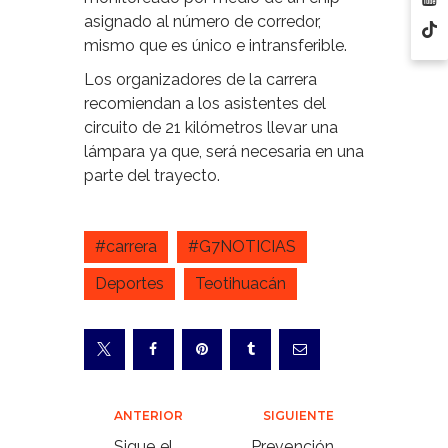
asignado al número de corredor,
mismo que es único e intransferible.
Los organizadores de la carrera
recomiendan a los asistentes del
circuito de 21 kilómetros llevar una
lámpara ya que, será necesaria en una
parte del trayecto.
#carrera
#G7NOTICIAS
Deportes
Teotihuacán
Navegación
ANTERIOR
SIGUIENTE
Sigue el
Prevención