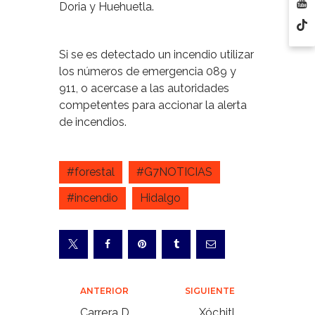
Doria y Huehuetla.
Si se es detectado un incendio utilizar
los números de emergencia 089 y
911, o acercase a las autoridades
competentes para accionar la alerta
de incendios.
#forestal
#G7NOTICIAS
#incendio
Hidalgo
Navegación
ANTERIOR
SIGUIENTE
de
Carrera D
Xóchitl