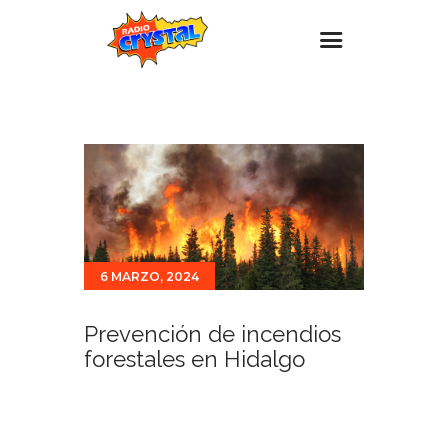
Inicio – Radio Crystal
Estaciones
Eventos
Promociones
Noticias
6 MARZO, 2024
Para ti
Contacto
Prevención de incendios
forestales en Hidalgo