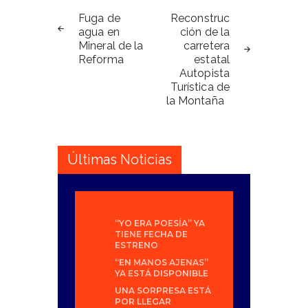
Navegación
de
Fuga de
Reconstruc
agua en
ción de la
entradas
Mineral de la
carretera
Reforma
estatal
Autopista
Turística de
la Montaña
Últimas Noticias
“YO ERA POESÍA” YA
TIENE FECHA DE
ESTRENO
“EN MANOS AJENAS”
YA ESTÁ DISPONIBLE
UNA SORPRESA ESTÁ
POR LLEGAR