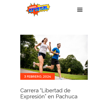
Inicio – Radio Crystal
Estaciones
Eventos
Promociones
Noticias
Para ti
3 FEBRERO, 2024
Contacto
Carrera “Libertad de
Expresión” en Pachuca