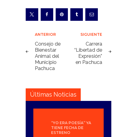
Navegación
ANTERIOR
SIGUIENTE
de
Consejo de
Carrera
Bienestar
“Libertad de
entradas
Animal del
Expresión”
Municipio
en Pachuca
Pachuca
Últimas Noticias
“YO ERA POESÍA” YA
TIENE FECHA DE
ESTRENO