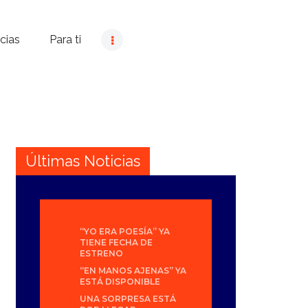
cias
Para ti
Últimas Noticias
“YO ERA POESÍA” YA
TIENE FECHA DE
ESTRENO
“EN MANOS AJENAS” YA
ESTÁ DISPONIBLE
UNA SORPRESA ESTÁ