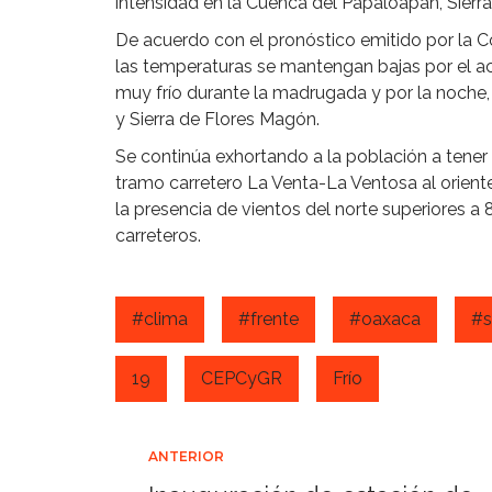
intensidad en la Cuenca del Papaloapan, Sierra 
De acuerdo con el pronóstico emitido por la 
las temperaturas se mantengan bajas por el ac
muy frío durante la madrugada y por la noche, e
y Sierra de Flores Magón.
Se continúa exhortando a la población a tener p
tramo carretero La Venta-La Ventosa al oriente
la presencia de vientos del norte superiores 
carreteros.
#clima
#frente
#oaxaca
#s
19
CEPCyGR
Frío
Navegación
ANTERIOR