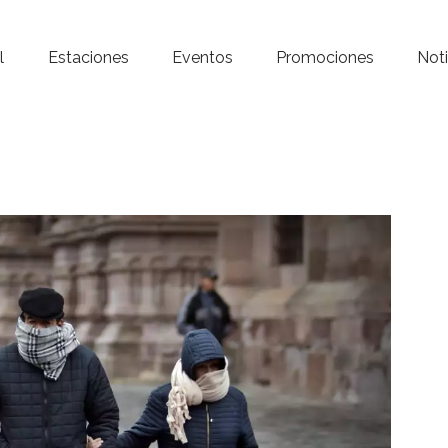
Inicio – Radio Crystal
l
Estaciones
Eventos
Promociones
Noti
Estaciones
Eventos
Promociones
Noticias
Para ti
Contacto