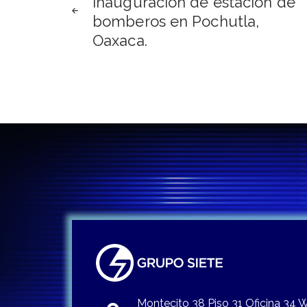
Inauguración de estación de
de
bomberos en Pochutla,
Oaxaca.
entradas
Montecito 38 Piso 31 Oficina 34