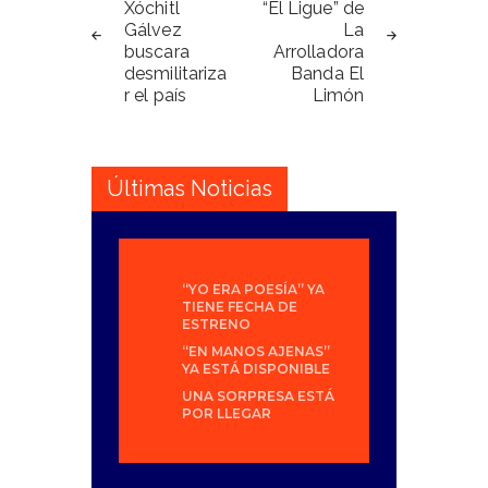
de
Xóchitl
“El Ligue” de
Gálvez
La
entradas
buscara
Arrolladora
desmilitariza
Banda El
r el país
Limón
Últimas Noticias
“YO ERA POESÍA” YA
TIENE FECHA DE
ESTRENO
“EN MANOS AJENAS”
YA ESTÁ DISPONIBLE
UNA SORPRESA ESTÁ
POR LLEGAR