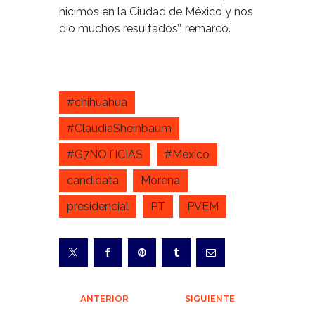
hicimos en la Ciudad de México y nos
dio muchos resultados’’, remarco.
#chihuahua
#ClaudiaSheinbaum
#G7NOTICIAS
#México
candidata
Morena
presidencial
PT
PVEM
Navegación
ANTERIOR
SIGUIENTE