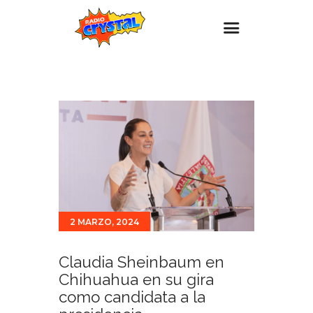
Inicio – Radio Crystal
Estaciones
Eventos
Promociones
Noticias
Para ti
2 MARZO, 2024
Contacto
Claudia Sheinbaum en
Chihuahua en su gira
como candidata a la