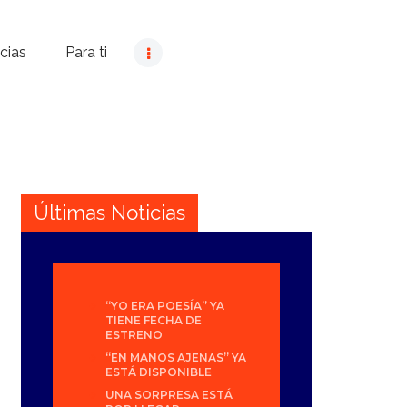
cias
Para ti
Últimas Noticias
“YO ERA POESÍA” YA
TIENE FECHA DE
ESTRENO
“EN MANOS AJENAS” YA
ESTÁ DISPONIBLE
UNA SORPRESA ESTÁ