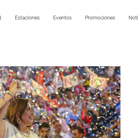
Inicio – Radio Crystal
l
Estaciones
Eventos
Promociones
Noti
Estaciones
Eventos
Promociones
Noticias
Para ti
Contacto