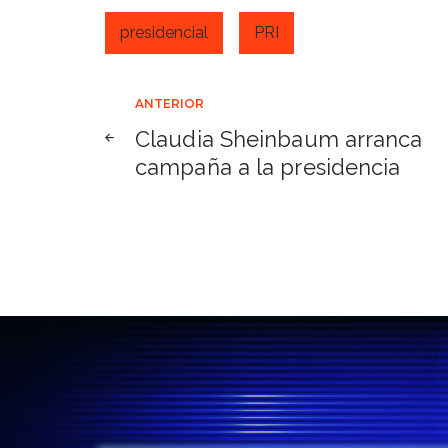
presidencial
PRI
Navegación
ANTERIOR
Claudia Sheinbaum arranca
de
campaña a la presidencia
entradas