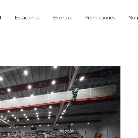
Inicio – Radio Crystal
l
Estaciones
Eventos
Promociones
Noti
Estaciones
Eventos
Promociones
Noticias
Para ti
Contacto