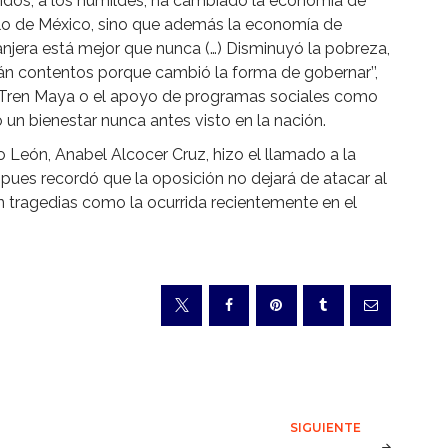
eídos, a los humildes, ha cambiado la economía de
blo de México, sino que además la economía de
anjera está mejor que nunca (…) Disminuyó la pobreza,
án contentos porque cambió la forma de gobernar’’,
 Tren Maya o el apoyo de programas sociales como
un bienestar nunca antes visto en la nación.
 León, Anabel Alcocer Cruz, hizo el llamado a la
pues recordó que la oposición no dejará de atacar al
on tragedias como la ocurrida recientemente en el
SIGUIENTE