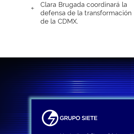
Clara Brugada coordinará la
de
defensa de la transformación
de la CDMX.
entradas