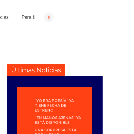
cias
Para ti
Últimas Noticias
“YO ERA POESÍA” YA
TIENE FECHA DE
ESTRENO
“EN MANOS AJENAS” YA
ESTÁ DISPONIBLE
UNA SORPRESA ESTÁ