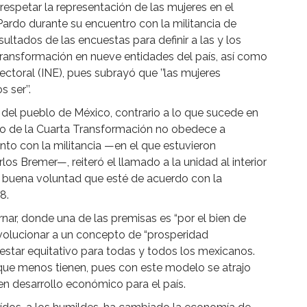
spetar la representación de las mujeres en el
ardo durante su encuentro con la militancia de
ltados de las encuestas para definir a las y los
Transformación en nueve entidades del país, así como
lectoral (INE), pues subrayó que ’’las mujeres
ser’’.
del pueblo de México, contrario a lo que sucede en
to de la Cuarta Transformación no obedece a
vento con la militancia —en el que estuvieron
los Bremer—, reiteró el llamado a la unidad al interior
 buena voluntad que esté de acuerdo con la
8.
rnar, donde una de las premisas es “por el bien de
volucionar a un concepto de “prosperidad
estar equitativo para todas y todos los mexicanos.
s que menos tienen, pues con este modelo se atrajo
 en desarrollo económico para el país.