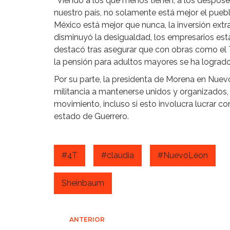
‘’Viendo a los que menos tienen, a los despos
nuestro país, no solamente está mejor el pue
México está mejor que nunca, la inversión extr
disminuyó la desigualdad, los empresarios est
destacó tras asegurar que con obras como el
la pensión para adultos mayores se ha logrado 
Por su parte, la presidenta de Morena en Nuevo
militancia a mantenerse unidos y organizados, 
movimiento, incluso si esto involucra lucrar c
estado de Guerrero.
#4T
#claudia
#NuevoLeon
Sheinbaum
Navegación
ANTERIOR