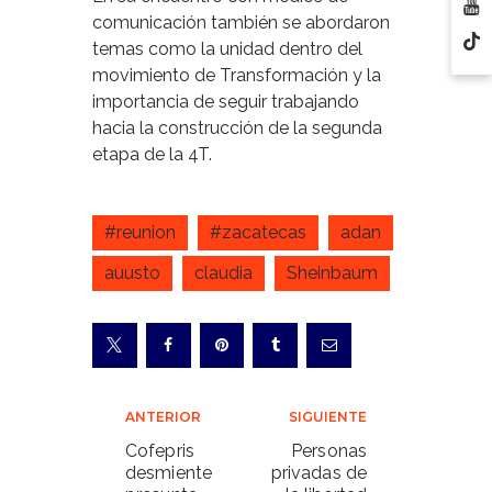
comunicación también se abordaron
temas como la unidad dentro del
movimiento de Transformación y la
importancia de seguir trabajando
hacia la construcción de la segunda
etapa de la 4T.
#reunion
#zacatecas
adan
auusto
claudia
Sheinbaum
Navegación
ANTERIOR
SIGUIENTE
de
Cofepris
Personas
desmiente
privadas de
entradas