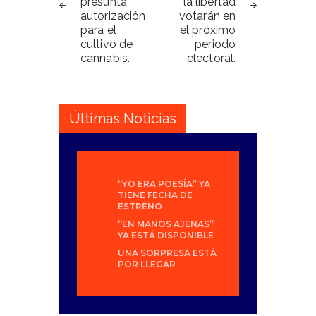
presunta
la libertad
autorización
votarán en
para el
el próximo
cultivo de
periodo
cannabis.
electoral.
Últimas Noticias
“YO ERA POESÍA” YA
TIENE FECHA DE
ESTRENO
“EN MANOS AJENAS”
YA ESTÁ DISPONIBLE
UNA SORPRESA ESTÁ
POR LLEGAR