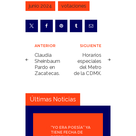
junio 2024
votaciones
Navegación
ANTERIOR
SIGUIENTE
de
Claudia
Horarios
Sheinbaum
especiales
entradas
Pardo en
del Metro
Zacatecas.
de la CDMX.
Últimas Noticias
“YO ERA POESÍA” YA
TIENE FECHA DE