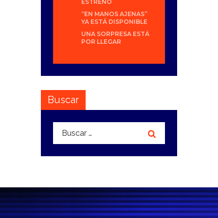
ESTRENO
“EN MANOS AJENAS”
YA ESTÁ DISPONIBLE
UNA SORPRESA ESTÁ
POR LLEGAR
Buscar
Buscar: