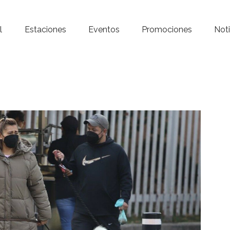
Inicio – Radio Crystal
l
Estaciones
Eventos
Promociones
Noti
Estaciones
Eventos
Promociones
Noticias
Para ti
Contacto