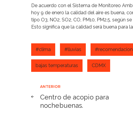
De acuerdo con el Sistema de Monitoreo Ambie
hoy 9 de enero la calidad del aire es buena, 
tipo O3, NO2, SO2, CO, PM10, PM2.5, según se r
Esto significa que la calidad será buena para la
#clima
#lluvias
#recomendacion
bajas temperaturas
CDMX
Navegación
ANTERIOR
Centro de acopio para
de
nochebuenas.
entradas