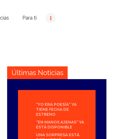
cias
Para ti
Últimas Noticias
“YO ERA POESÍA” YA
TIENE FECHA DE
ESTRENO
“EN MANOS AJENAS” YA
ESTÁ DISPONIBLE
UNA SORPRESA ESTÁ