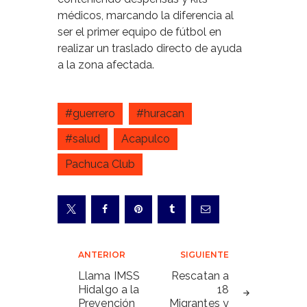
médicos, marcando la diferencia al
ser el primer equipo de fútbol en
realizar un traslado directo de ayuda
a la zona afectada.
#guerrero
#huracan
#salud
Acapulco
Pachuca Club
Navegación
ANTERIOR
SIGUIENTE
de
Llama IMSS
Rescatan a
Hidalgo a la
18
entradas
Prevención
Migrantes y