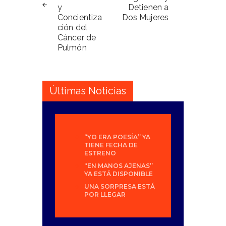
y
Detienen a
Concientiza
Dos Mujeres
ción del
Cáncer de
Pulmón
Últimas Noticias
“YO ERA POESÍA” YA
TIENE FECHA DE
ESTRENO
“EN MANOS AJENAS”
YA ESTÁ DISPONIBLE
UNA SORPRESA ESTÁ
POR LLEGAR