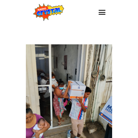
Inicio – Radio Crystal
Estaciones
Eventos
Promociones
Noticias
Para ti
Contacto