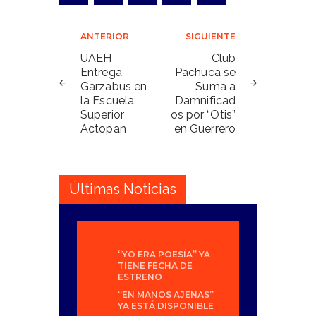
Navegación
ANTERIOR
SIGUIENTE
de
UAEH
Club
Entrega
Pachuca se
entradas
Garzabus en
Suma a
la Escuela
Damnificad
Superior
os por “Otis”
Actopan
en Guerrero
Últimas Noticias
“YO ERA POESÍA” YA
TIENE FECHA DE
ESTRENO
“EN MANOS AJENAS”
YA ESTÁ DISPONIBLE