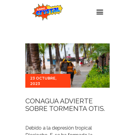
Inicio – Radio Crystal
Estaciones
Eventos
Promociones
Noticias
23 OCTUBRE,
2023
Para ti
Contacto
CONAGUA ADVIERTE
SOBRE TORMENTA OTIS.
Debido a la depresión tropical