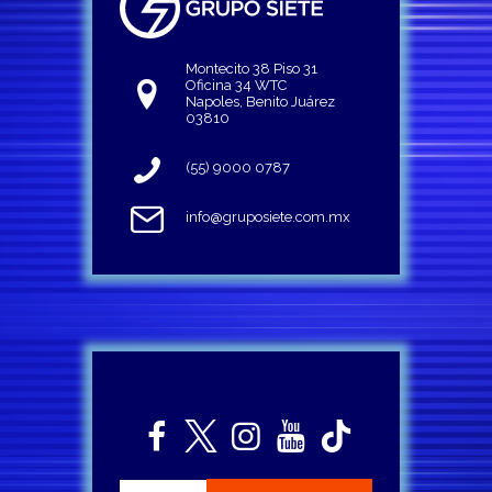
Montecito 38 Piso 31
Oficina 34 WTC
Napoles, Benito Juárez
03810
(55) 9000 0787
info@gruposiete.com.mx