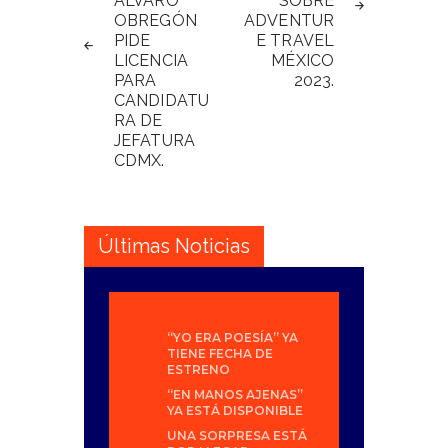
ÁLVARO
SOBRE
OBREGÓN
ADVENTUR
PIDE
E TRAVEL
LICENCIA
MÉXICO
PARA
2023.
CANDIDATU
RA DE
JEFATURA
CDMX.
Últimas Noticias
“YO ERA POESÍA” YA
TIENE FECHA DE
ESTRENO
“EN MANOS AJENAS”
YA ESTÁ DISPONIBLE
UNA SORPRESA ESTÁ