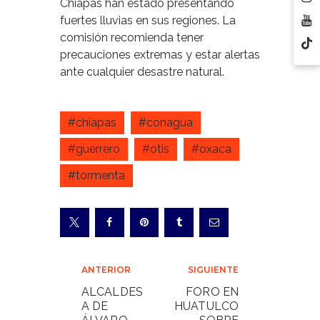
Chiapas han estado presentando
fuertes lluvias en sus regiones. La
comisión recomienda tener
precauciones extremas y estar alertas
ante cualquier desastre natural.
#chiapas
#conagua
#guerrero
#otis
#oxaca
#tormenta
Navegación
ANTERIOR
SIGUIENTE
de
ALCALDES
FORO EN
A DE
HUATULCO
entradas