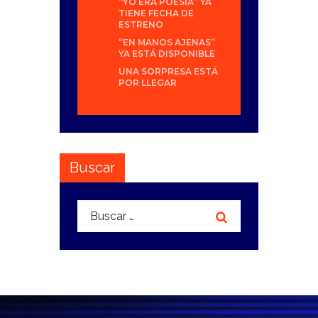
“YO ERA POESÍA” YA
TIENE FECHA DE
ESTRENO
“EN MANOS AJENAS”
YA ESTÁ DISPONIBLE
UNA SORPRESA ESTÁ
POR LLEGAR
Buscar
Buscar: