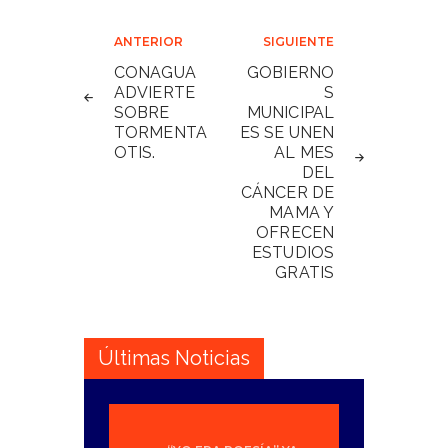
Navegación
ANTERIOR
SIGUIENTE
de
CONAGUA
GOBIERNO
ADVIERTE
S
entradas
SOBRE
MUNICIPAL
TORMENTA
ES SE UNEN
OTIS.
AL MES
DEL
CÁNCER DE
MAMA Y
OFRECEN
ESTUDIOS
GRATIS
Últimas Noticias