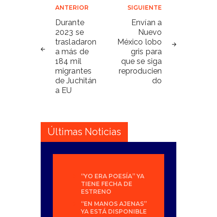
Navegación
ANTERIOR
SIGUIENTE
de
Durante
Envían a
2023 se
Nuevo
entradas
trasladaron
México lobo
a más de
gris para
184 mil
que se siga
migrantes
reproducien
de Juchitán
do
a EU
Últimas Noticias
“YO ERA POESÍA” YA
TIENE FECHA DE
ESTRENO
“EN MANOS AJENAS”
YA ESTÁ DISPONIBLE