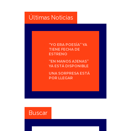
Últimas Noticias
“YO ERA POESÍA” YA
TIENE FECHA DE
ESTRENO
“EN MANOS AJENAS”
YA ESTÁ DISPONIBLE
UNA SORPRESA ESTÁ
POR LLEGAR
Buscar
Buscar: