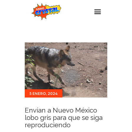
Inicio – Radio Crystal
Estaciones
Eventos
Promociones
Noticias
Para ti
5 ENERO, 2024
Contacto
Envían a Nuevo México
lobo gris para que se siga
reproduciendo