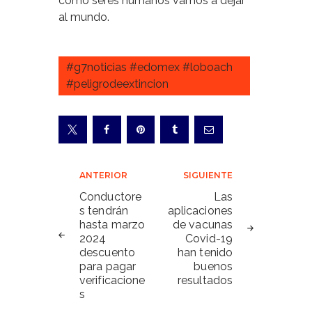
como seres humanos vamos a dejar
al mundo.
#g7noticias #edomex #loboach
#peligrodeextincion
Navegación
ANTERIOR
SIGUIENTE
de
Conductore
Las
s tendrán
aplicaciones
entradas
hasta marzo
de vacunas
2024
Covid-19
descuento
han tenido
para pagar
buenos
verificacione
resultados
s