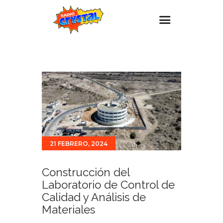
Inicio – Radio Crystal
Estaciones
Eventos
Promociones
Noticias
21 FEBRERO, 2024
Para ti
Contacto
Construcción del
Laboratorio de Control de
Calidad y Análisis de
Materiales