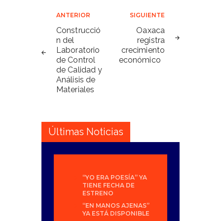
Navegación
ANTERIOR
SIGUIENTE
de
Construcció
Oaxaca
n del
registra
entradas
Laboratorio
crecimiento
de Control
económico
de Calidad y
Análisis de
Materiales
Últimas Noticias
“YO ERA POESÍA” YA
TIENE FECHA DE
ESTRENO
“EN MANOS AJENAS”
YA ESTÁ DISPONIBLE