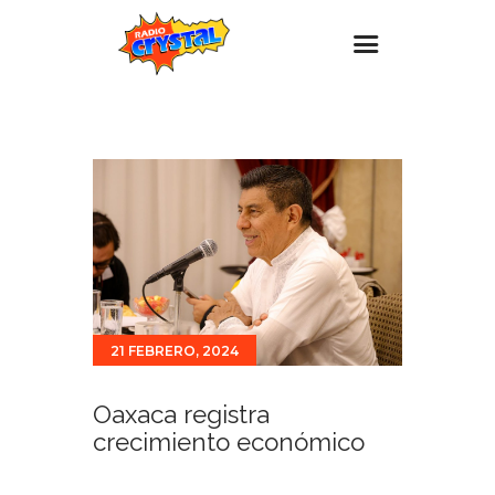
Inicio – Radio Crystal
Estaciones
Eventos
Promociones
Noticias
Para ti
21 FEBRERO, 2024
Contacto
Oaxaca registra
crecimiento económico