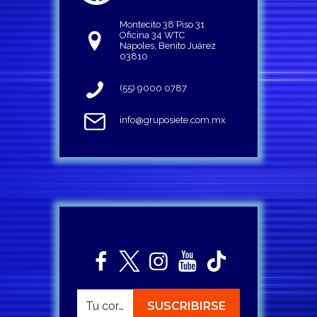
Montecito 38 Piso 31
Oficina 34 WTC
Napoles, Benito Juárez
03810
(55) 9000 0787
info@gruposiete.com.mx