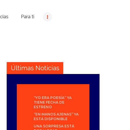
cias
Para ti
Últimas Noticias
“YO ERA POESÍA” YA
TIENE FECHA DE
ESTRENO
“EN MANOS AJENAS” YA
ESTÁ DISPONIBLE
UNA SORPRESA ESTÁ