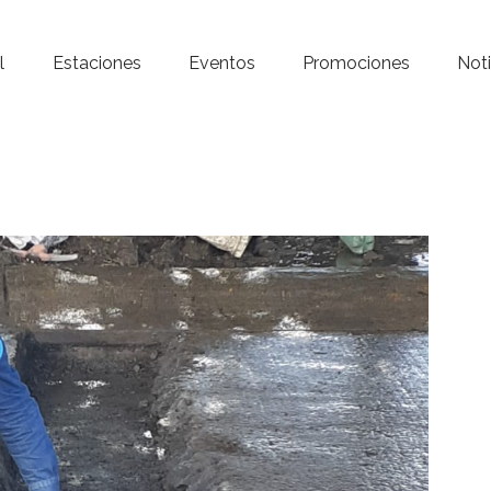
Inicio – Radio Crystal
l
Estaciones
Eventos
Promociones
Noti
Estaciones
Eventos
Promociones
Noticias
Para ti
Contacto