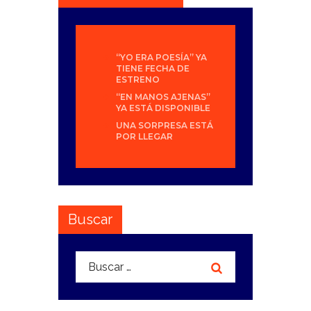
“YO ERA POESÍA” YA
TIENE FECHA DE
ESTRENO
“EN MANOS AJENAS”
YA ESTÁ DISPONIBLE
UNA SORPRESA ESTÁ
POR LLEGAR
Buscar
Buscar: