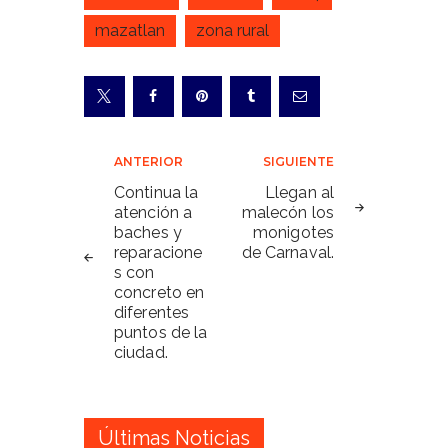
mazatlan
zona rural
Navegación
ANTERIOR
SIGUIENTE
de
Continua la
Llegan al
atención a
malecón los
entradas
baches y
monigotes
reparacione
de Carnaval.
s con
concreto en
diferentes
puntos de la
ciudad.
Últimas Noticias