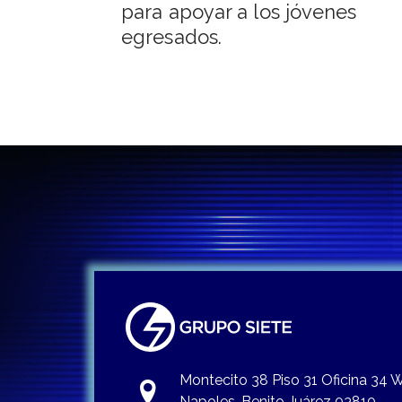
para apoyar a los jóvenes
entradas
egresados.
Montecito 38 Piso 31 Oficina 34
Napoles, Benito Juárez 03810