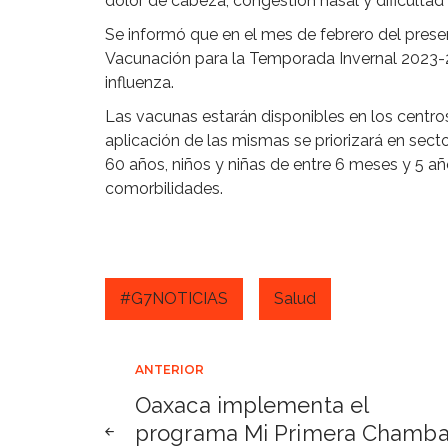
dolor de cabeza, congestión nasal y dificultad 
Se informó que en el mes de febrero del pres
Vacunación para la Temporada Invernal 2023-2
influenza.
Las vacunas estarán disponibles en los centros 
aplicación de las mismas se priorizará en sec
60 años, niños y niñas de entre 6 meses y 5 
comorbilidades.
#G7NOTICIAS
Salud
Navegación
ANTERIOR
Oaxaca implementa el
de
programa Mi Primera Chamb