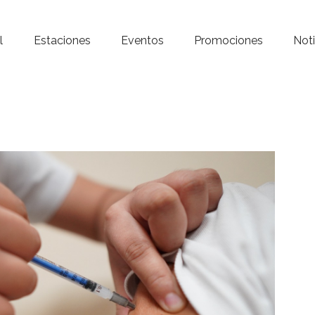
Inicio – Radio Crystal
l
Estaciones
Eventos
Promociones
Noti
Estaciones
Eventos
Promociones
Noticias
Para ti
Contacto