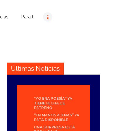
cias
Para ti
Últimas Noticias
“YO ERA POESÍA” YA
TIENE FECHA DE
ESTRENO
“EN MANOS AJENAS” YA
ESTÁ DISPONIBLE
UNA SORPRESA ESTÁ