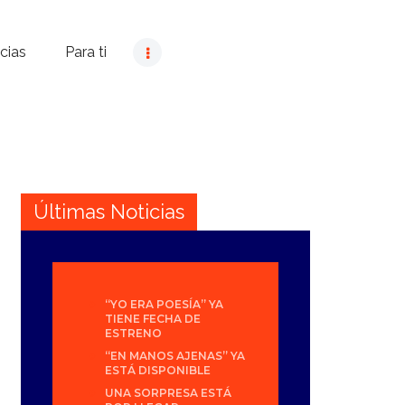
cias
Para ti
Últimas Noticias
“YO ERA POESÍA” YA
TIENE FECHA DE
ESTRENO
“EN MANOS AJENAS” YA
ESTÁ DISPONIBLE
UNA SORPRESA ESTÁ