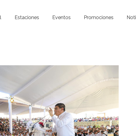
Inicio – Radio Crystal
l
Estaciones
Eventos
Promociones
Noti
Estaciones
Eventos
Promociones
Noticias
Para ti
Contacto