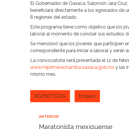
El Gobernador de Oaxaca, Salomón Jara Cruz,
beneficiará directamente a los egresados de un
8 regiones del estado.
Este programa tiene como objetivo que los jó
laboral al momento de concluir sus estudios de
Se mencionó que los jóvenes que participen en
correspondiente para iniciar a laboral y será
La convocatoria será presentada el 12 de feb
www.miprimerachamba.oaxaca.gob.mx
y las i
mismo mes.
#G7NOTICIAS
Empleo
Navegación
ANTERIOR
Maratonista mexiquense