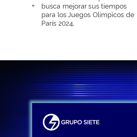
de
busca mejorar sus tiempos
para los Juegos Olímpicos de
entradas
París 2024.