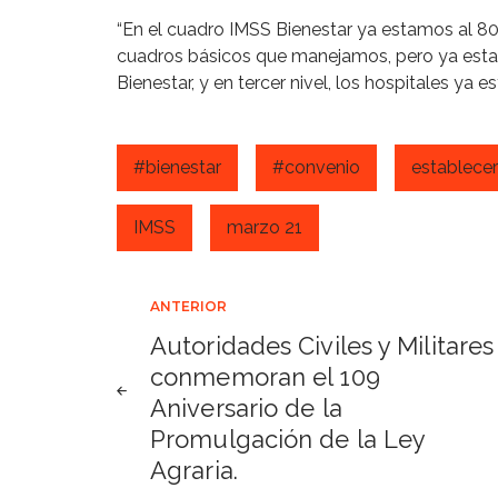
“En el cuadro IMSS Bienestar ya estamos al 80%
cuadros básicos que manejamos, pero ya estam
Bienestar, y en tercer nivel, los hospitales ya e
#bienestar
#convenio
establecer
IMSS
marzo 21
Navegación
ANTERIOR
Autoridades Civiles y Militares
de
conmemoran el 109
Aniversario de la
entradas
Promulgación de la Ley
Agraria.