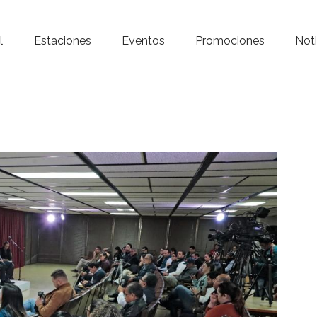
Inicio – Radio Crystal
l
Estaciones
Eventos
Promociones
Noti
Estaciones
Eventos
Promociones
Noticias
Para ti
Contacto