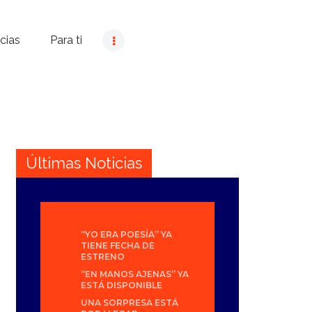
cias
Para ti
Últimas Noticias
“YO ERA POESÍA” YA
TIENE FECHA DE
ESTRENO
“EN MANOS AJENAS” YA
ESTÁ DISPONIBLE
UNA SORPRESA ESTÁ