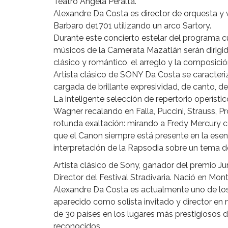
Teatro Ángela Peralta.
Alexandre Da Costa es director de orquesta y vi
Barbaro de1701 utilizando un arco Sartory.
Durante este concierto estelar del programa cu
músicos de la Camerata Mazatlán serán dirigid
clásico y romántico, el arreglo y la composició
Artista clásico de SONY Da Costa se caracteriz
cargada de brillante expresividad, de canto, de
La inteligente selección de repertorio operíst
Wagner recalando en Falla, Puccini, Strauss,
rotunda exaltación: mirando a Fredy Mercury 
que el Canon siempre está presente en la ese
interpretación de la Rapsodia sobre un tema de 
Artista clásico de Sony, ganador del premio J
Director del Festival Stradivaria. Nació en Mo
Alexandre Da Costa es actualmente uno de los 
aparecido como solista invitado y director en
de 30 países en los lugares más prestigiosos 
reconocidos.