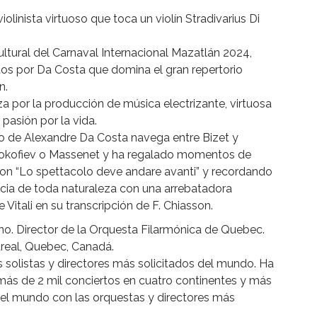
olinista virtuoso que toca un violín Stradivarius Di
ltural del Carnaval Internacional Mazatlán 2024,
os por Da Costa que domina el gran repertorio
n.
a por la producción de música electrizante, virtuosa
 pasión por la vida.
ico de Alexandre Da Costa navega entre Bizet y
 Prokofiev o Massenet y ha regalado momentos de
con “Lo spettacolo deve andare avanti” y recordando
ncia de toda naturaleza con una arrebatadora
Vitali en su transcripción de F. Chiasson.
uno. Director de la Orquesta Filarmónica de Quebec.
ntreal, Quebec, Canadá.
solistas y directores más solicitados del mundo. Ha
 más de 2 mil conciertos en cuatro continentes y más
del mundo con las orquestas y directores más