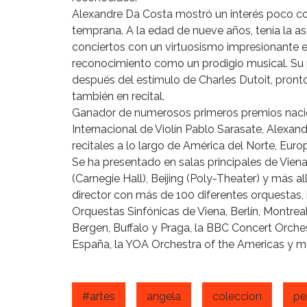
Alexandre Da Costa mostró un interés poco co
temprana. A la edad de nueve años, tenía la a
conciertos con un virtuosismo impresionante e
reconocimiento como un prodigio musical. Su
después del estímulo de Charles Dutoit, pron
también en recital.
Ganador de numerosos primeros premios nacion
Internacional de Violín Pablo Sarasate, Alexan
recitales a lo largo de América del Norte, Europ
Se ha presentado en salas principales de Viena 
(Carnegie Hall), Beijing (Poly-Theater) y más a
director con más de 100 diferentes orquestas, 
Orquestas Sinfónicas de Viena, Berlín, Montrea
Bergen, Buffalo y Praga, la BBC Concert Orches
España, la YOA Orchestra of the Americas y 
#artes
angela
coleccion
pe