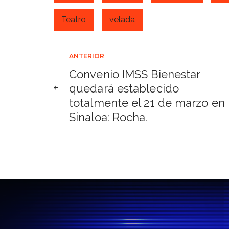
Teatro
velada
Navegación
ANTERIOR
Convenio IMSS Bienestar
de
quedará establecido
totalmente el 21 de marzo en
entradas
Sinaloa: Rocha.