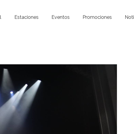
Inicio – Radio Crystal
l
Estaciones
Eventos
Promociones
Noti
Estaciones
Eventos
Promociones
Noticias
Para ti
Contacto