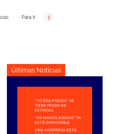
cias
Para ti
Últimas Noticias
“YO ERA POESÍA” YA
TIENE FECHA DE
ESTRENO
“EN MANOS AJENAS” YA
ESTÁ DISPONIBLE
UNA SORPRESA ESTÁ