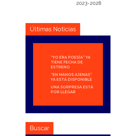
2023-2028
Últimas Noticias
“YO ERA POESÍA” YA
TIENE FECHA DE
ESTRENO
“EN MANOS AJENAS”
YA ESTÁ DISPONIBLE
UNA SORPRESA ESTÁ
POR LLEGAR
Buscar