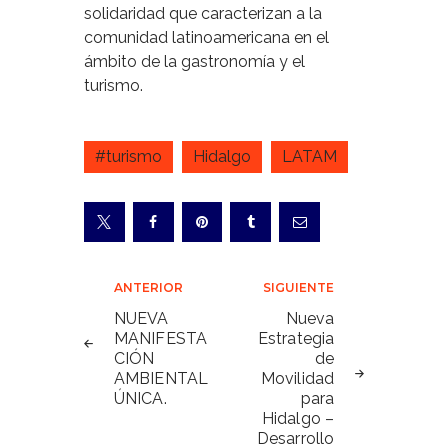
solidaridad que caracterizan a la
comunidad latinoamericana en el
ámbito de la gastronomía y el
turismo.
#turismo
Hidalgo
LATAM
Navegación
ANTERIOR
SIGUIENTE
de
NUEVA
Nueva
MANIFESTA
Estrategia
entradas
CIÓN
de
AMBIENTAL
Movilidad
ÚNICA.
para
Hidalgo –
Desarrollo