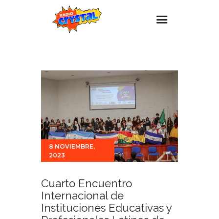
Inicio – Radio Crystal
Estaciones
Eventos
Promociones
Noticias
Para ti
8 NOVIEMBRE,
2023
Contacto
Cuarto Encuentro
Internacional de
Instituciones Educativas y