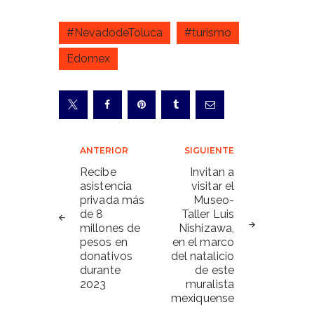
#NevadodeToluca
#turismo
Edomex
Navegación
ANTERIOR
SIGUIENTE
de
Recibe
Invitan a
asistencia
visitar el
entradas
privada más
Museo-
de 8
Taller Luis
millones de
Nishizawa,
pesos en
en el marco
donativos
del natalicio
durante
de este
2023
muralista
mexiquense