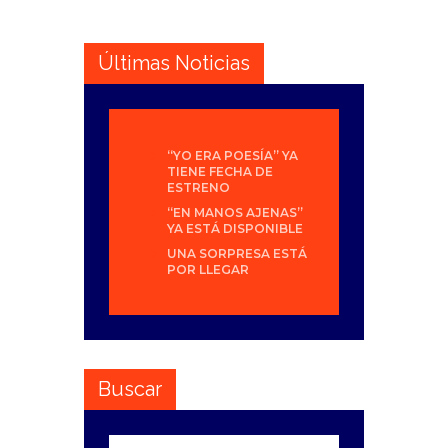
Últimas Noticias
“YO ERA POESÍA” YA
TIENE FECHA DE
ESTRENO
“EN MANOS AJENAS”
YA ESTÁ DISPONIBLE
UNA SORPRESA ESTÁ
POR LLEGAR
Buscar
Buscar: