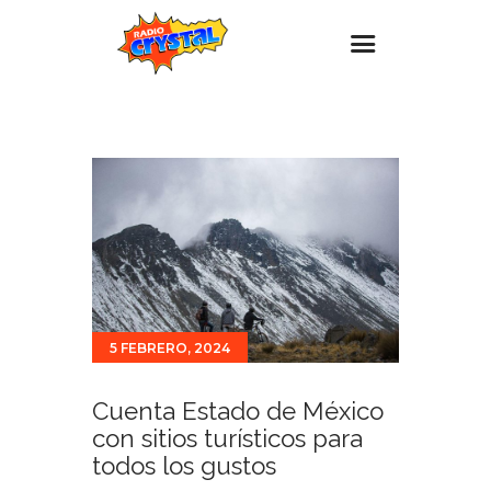
Inicio – Radio Crystal
Estaciones
Eventos
Promociones
Noticias
Para ti
5 FEBRERO, 2024
Contacto
Cuenta Estado de México
con sitios turísticos para
todos los gustos