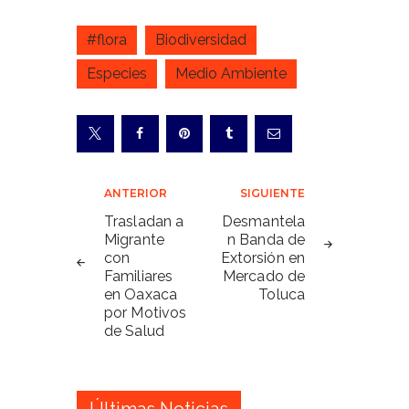
#flora
Biodiversidad
Especies
Medio Ambiente
Navegación
ANTERIOR
SIGUIENTE
de
Trasladan a
Desmantela
Migrante
n Banda de
entradas
con
Extorsión en
Familiares
Mercado de
en Oaxaca
Toluca
por Motivos
de Salud