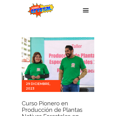
Inicio – Radio Crystal
Estaciones
Eventos
Promociones
Noticias
Para ti
29 DICIEMBRE,
Contacto
2023
Curso Pionero en
Producción de Plantas