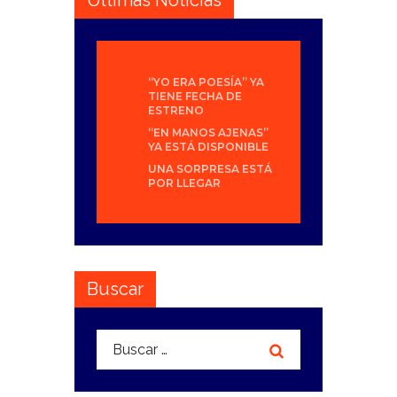
Últimas Noticias
“YO ERA POESÍA” YA
TIENE FECHA DE
ESTRENO
“EN MANOS AJENAS”
YA ESTÁ DISPONIBLE
UNA SORPRESA ESTÁ
POR LLEGAR
Buscar
Buscar: