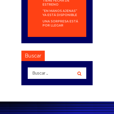
TIENE FECHA DE
ESTRENO
“EN MANOS AJENAS”
YA ESTÁ DISPONIBLE
UNA SORPRESA ESTÁ
POR LLEGAR
Buscar
Buscar: