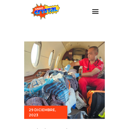
Inicio – Radio Crystal
Estaciones
Eventos
Promociones
Noticias
Para ti
Contacto
29 DICIEMBRE,
2023