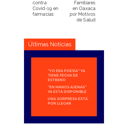
contra
Familiares
Covid-19 en
en Oaxaca
farmacias
por Motivos
de Salud
Últimas Noticias
“YO ERA POESÍA” YA
TIENE FECHA DE
ESTRENO
“EN MANOS AJENAS”
YA ESTÁ DISPONIBLE
UNA SORPRESA ESTÁ
POR LLEGAR