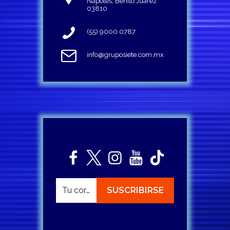
Napoles, Benito Juárez
03810
(55) 9000 0787
info@gruposiete.com.mx