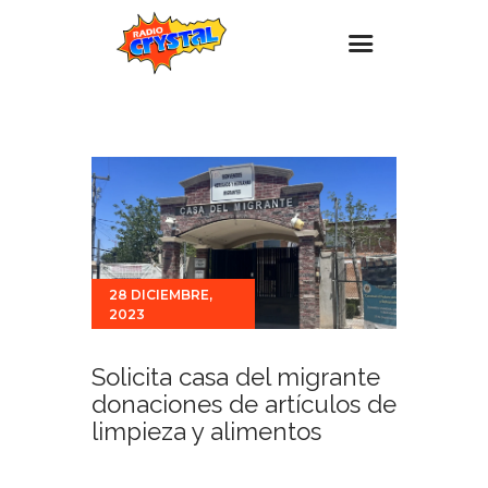
Inicio – Radio Crystal
Estaciones
Eventos
Promociones
Noticias
28 DICIEMBRE,
2023
Para ti
Contacto
Solicita casa del migrante
donaciones de artículos de
limpieza y alimentos