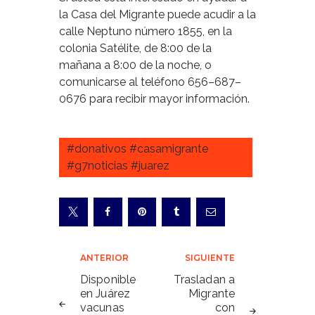
la Casa del Migrante puede acudir a la
calle Neptuno número 1855, en la
colonia Satélite, de 8:00 de la
mañana a 8:00 de la noche, o
comunicarse al teléfono 656–687–
0676 para recibir mayor información.
#donativos #casamigrante
#g7noticias #juarez
Navegación
ANTERIOR
SIGUIENTE
de
Disponible
Trasladan a
en Juárez
Migrante
entradas
vacunas
con